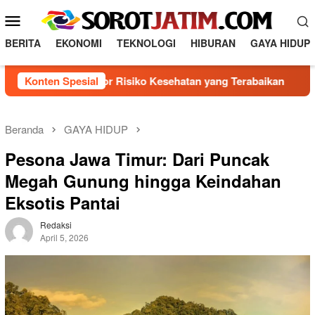
Loncat
Menu
ke
Mobile
konten
BERITA
EKONOMI
TEKNOLOGI
HIBURAN
GAYA HIDUP
genal 5 Faktor Risiko Kesehatan yang Terabaikan
Konten Spesial
Direk
Beranda
GAYA HIDUP
Pesona Jawa Timur: Dari Puncak
Megah Gunung hingga Keindahan
Eksotis Pantai
Redaksi
April 5, 2026