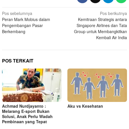
N
Pos sebelumnya
Pos berikutnya
Peran Mark Mobius dalam
Kemitraan Strategis antara
a
Pengembangan Pasar
Singapore Airlines dan Tata
v
Berkembang
Group untuk Membangkitkan
i
Kembali Air India
g
a
s
POS TERKAIT
i
p
o
s
Achmad Nurdjayanto :
Aku vs Kesehatan
Melarang E-sport Bukan
Solusi, Anak Perlu Wadah
Pembinaan yang Tepat