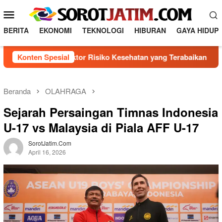
L
M
o
e
n
BERITA
EKONOMI
TEKNOLOGI
HIBURAN
GAYA HIDUP
n
c
a
u
ngenal 5 Faktor Risiko Kesehatan yang Terabaikan
Konten Spesial
Dire
t
M
k
o
e
b
k
Beranda
OLAHRAGA
o
i
Sejarah Persaingan Timnas Indonesia
n
l
t
U-17 vs Malaysia di Piala AFF U-17
e
e
n
SorotJatim.com
April 16, 2026