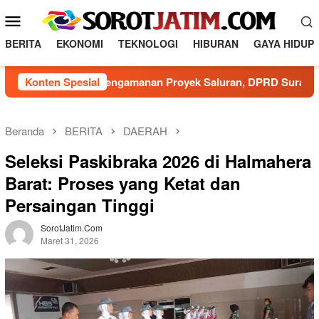
L
M
o
e
n
BERITA
EKONOMI
TEKNOLOGI
HIBURAN
GAYA HIDUP
n
c
a
u
Minim Pengamanan Proyek Saluran, DPRD Surabaya Mint
Konten Spesial
t
M
k
o
e
b
k
Beranda
BERITA
DAERAH
o
i
Seleksi Paskibraka 2026 di Halmahera
n
l
t
Barat: Proses yang Ketat dan
e
e
Persaingan Tinggi
n
SorotJatim.com
Maret 31, 2026