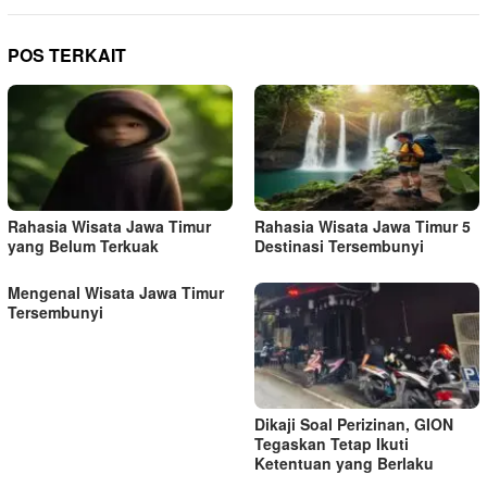
g
a
POS TERKAIT
s
i
p
o
s
Rahasia Wisata Jawa Timur
Rahasia Wisata Jawa Timur 5
yang Belum Terkuak
Destinasi Tersembunyi
Mengenal Wisata Jawa Timur
Tersembunyi
Dikaji Soal Perizinan, GION
Tegaskan Tetap Ikuti
Ketentuan yang Berlaku