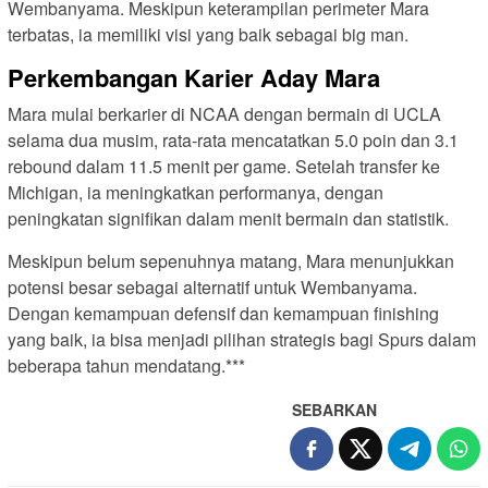
Wembanyama. Meskipun keterampilan perimeter Mara
terbatas, ia memiliki visi yang baik sebagai big man.
Perkembangan Karier Aday Mara
Mara mulai berkarier di NCAA dengan bermain di UCLA
selama dua musim, rata-rata mencatatkan 5.0 poin dan 3.1
rebound dalam 11.5 menit per game. Setelah transfer ke
Michigan, ia meningkatkan performanya, dengan
peningkatan signifikan dalam menit bermain dan statistik.
Meskipun belum sepenuhnya matang, Mara menunjukkan
potensi besar sebagai alternatif untuk Wembanyama.
Dengan kemampuan defensif dan kemampuan finishing
yang baik, ia bisa menjadi pilihan strategis bagi Spurs dalam
beberapa tahun mendatang.***
SEBARKAN