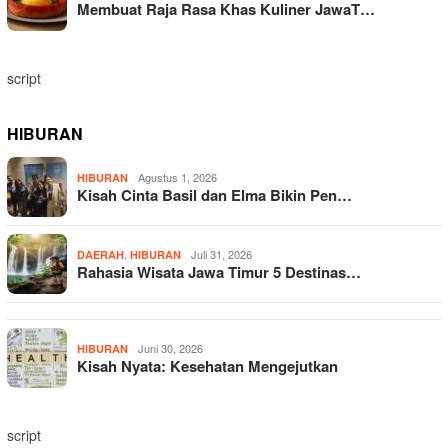
Membuat Raja Rasa Khas Kuliner JawaT…
script
HIBURAN
Agustus 1, 2026
HIBURAN
Kisah Cinta Basil dan Elma Bikin Pen…
,
Juli 31, 2026
DAERAH
HIBURAN
Rahasia Wisata Jawa Timur 5 Destinas…
Juni 30, 2026
HIBURAN
Kisah Nyata: Kesehatan Mengejutkan
script