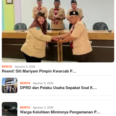
Agustus 8, 2026
BERITA
Resmi! Siti Mariyam Pimpin Kwarcab P…
Agustus 6, 2026
BERITA
DPRD dan Pelaku Usaha Sepakat Soal K…
Agustus 3, 2026
BERITA
Warga Keluhkan Minimnya Pengamanan P…