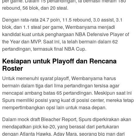
per game. Dalam 15 pertandingan, ia berhasil meraih 180
rebound, 56 blok, dan 20 steal.
Dengan rata-rata 24.7 poin, 11.5 rebound, 3.0 assist, 3.1
blok, dan 1.1 steal per game, Wembanyama menjadi
kandidat kuat untuk penghargaan NBA Defensive Player of
the Year dan MVP. Saat ini, ia telah bermain dalam 62
pertandingan, termasuk final NBA Cup.
Kesiapan untuk Playoff dan Rencana
Roster
Untuk memenuhi syarat playoff, Wembanyama harus
bermain dalam tiga dari lima pertandingan tersisa agar
mencapai ambang batas 65 pertandingan. Meskipun saat ini
Spurs memiliki posisi yang kuat di posisi center, mereka tetap
mempertimbangkan opsi lain untuk masa depan.
Dalam mock draft Bleacher Report, Spurs diperkirakan akan
mendapatkan pick ke-20, yang berasal dari pertukaran
dengan Atlanta Hawks. Aday Mara, seorang big man dari