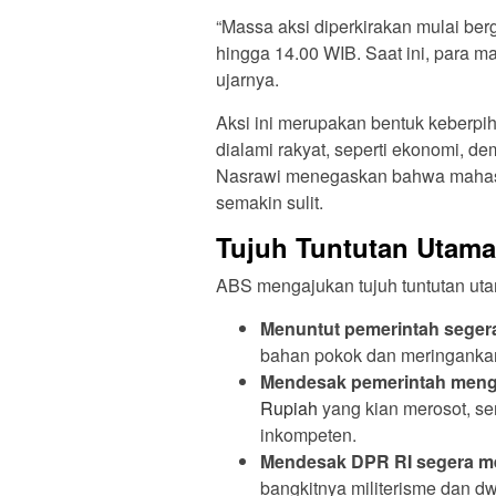
“Massa aksi diperkirakan mulai ber
hingga 14.00 WIB. Saat ini, para 
ujarnya.
Aksi ini merupakan bentuk keberpi
dialami rakyat, seperti ekonomi, d
Nasrawi menegaskan bahwa mahasis
semakin sulit.
Tujuh Tuntutan Utam
ABS mengajukan tujuh tuntutan uta
Menuntut pemerintah sege
bahan pokok dan meringankan
Mendesak pemerintah menga
Rupiah
yang kian merosot, se
inkompeten.
Mendesak DPR RI segera 
bangkitnya militerisme dan d