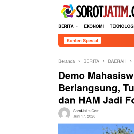
Loncat
tutup
ke
konten
BERITA
EKONOMI
TEKNOLOG
Konten Spesial
Beranda
BERITA
DAERAH
Demo Mahasiswa
Berlangsung, Tu
dan HAM Jadi F
SorotJatim.com
Juni 17, 2026