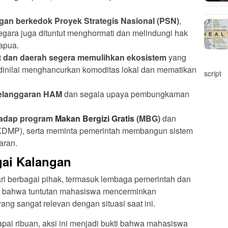
ngan berkedok Proyek Strategis Nasional (PSN)
,
ara juga dituntut menghormati dan melindungi hak
apua.
 dan daerah segera memulihkan ekosistem
yang
g dinilai menghancurkan komoditas lokal dan mematikan
script
elanggaran HAM
dan segala upaya pembungkaman
rhadap program
Makan Bergizi Gratis
(MBG)
dan
DMP), serta meminta pemerintah membangun sistem
aran.
gai Kalangan
ari berbagai pihak, termasuk lembaga pemerintah dan
i bahwa tuntutan mahasiswa mencerminkan
yang sangat relevan dengan situasi saat ini.
ai ribuan, aksi ini menjadi bukti bahwa mahasiswa