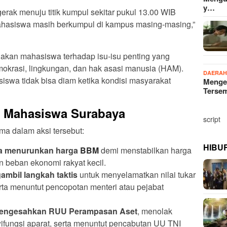
y…
gerak menuju titik kumpul sekitar pukul 13.00 WIB
mahasiswa masih berkumpul di kampus masing-masing,”
hakan mahasiswa terhadap isu-isu penting yang
emokrasi, lingkungan, dan hak asasi manusia (HAM).
DAERA
wa tidak bisa diam ketika kondisi masyarakat
Menge
Terse
a Mahasiswa Surabaya
script
ma dalam aksi tersebut:
HIBU
ra menurunkan harga
BBM
demi menstabilkan harga
 beban ekonomi rakyat kecil.
mbil langkah taktis
untuk menyelamatkan nilai tukar
rta menuntut pencopotan menteri atau pejabat
mengesahkan RUU Perampasan Aset
, menolak
wifungsi aparat, serta menuntut pencabutan UU TNI