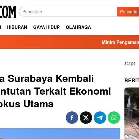
Pencaria
I
HIBURAN
GAYA HIDUP
OLAHRAGA
Minim Pengamanan Proyek Sal
script
 Surabaya Kembali
BERI
ntutan Terkait Ekonomi
okus Utama