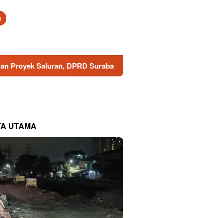
tutup
n
uran, DPRD Surabaya Minta DSDABM Bertindak Tegas
TA UTAMA