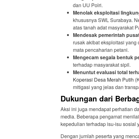
dan UU Polri.
Menolak eksploitasi lingku
khususnya SWL Surabaya. Neg
atas tanah adat masyarakat P
Mendesak pemerintah pusat
rusak akibat eksploitasi yan
mata pencaharian petani.
Mengecam segala bentuk p
terhadap masyarakat sipil.
Menuntut evaluasi total te
Koperasi Desa Merah Putih
(K
mitigasi yang jelas dan transp
Dukungan dari Berba
Aksi ini juga mendapat perhatian d
media. Beberapa pengamat menila
kepedulian terhadap isu-isu sosial 
Dengan jumlah peserta yang mencap