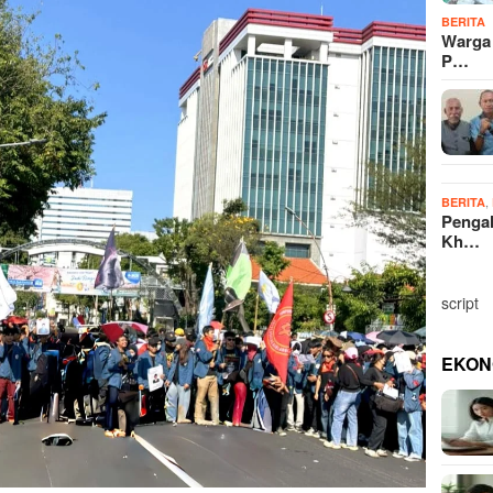
BERITA
Warga
P…
,
BERITA
Penga
Kh…
script
EKON