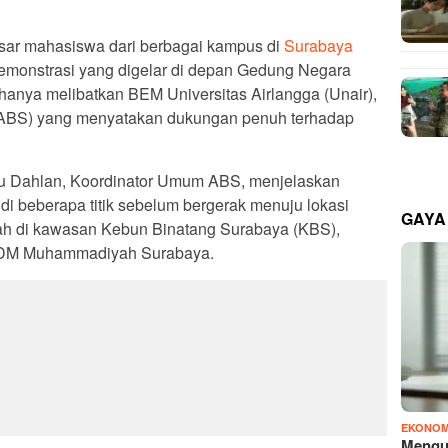
sar mahasiswa dari berbagai kampus di
Surabaya
 demonstrasi yang digelar di depan Gedung Negara
k hanya melibatkan BEM Universitas Airlangga (Unair),
ABS) yang menyatakan dukungan penuh terhadap
nu Dahlan, Koordinator Umum ABS, menjelaskan
i beberapa titik sebelum bergerak menuju lokasi
GAYA
alah di kawasan Kebun Binatang Surabaya (KBS),
i PDM Muhammadiyah Surabaya.
EKONOM
Mengu