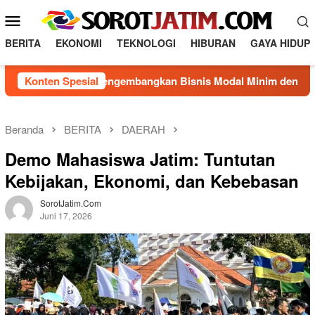
Loncat
Menu
ke
Mobile
konten
BERITA
EKONOMI
TEKNOLOGI
HIBURAN
GAYA HIDUP
Konten Spesial
Cara Mengembangkan Bisnis Modal Minim dengan Strategi
Beranda
BERITA
DAERAH
Demo Mahasiswa Jatim: Tuntutan
Kebijakan, Ekonomi, dan Kebebasan
SorotJatim.com
Juni 17, 2026