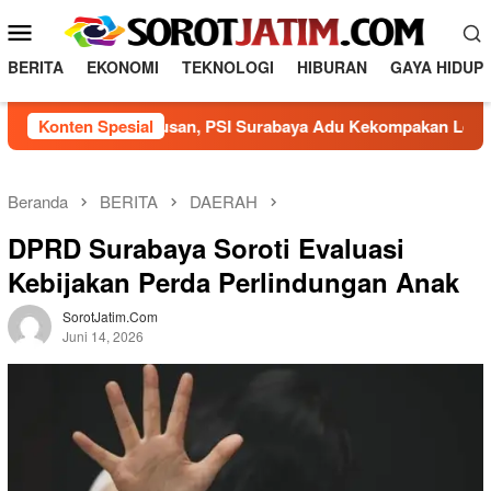
Loncat
Menu
ke
Mobile
konten
BERITA
EKONOMI
TEKNOLOGI
HIBURAN
GAYA HIDUP
arak Agustusan, PSI Surabaya Adu Kekompakan Lewat Olahra
Konten Spesial
Beranda
BERITA
DAERAH
DPRD Surabaya Soroti Evaluasi
Kebijakan Perda Perlindungan Anak
SorotJatim.com
Juni 14, 2026