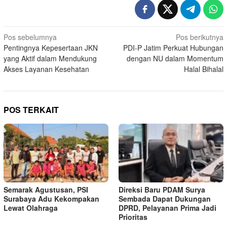
N
Pos sebelumnya
Pos berikutnya
Pentingnya Kepesertaan JKN
PDI-P Jatim Perkuat Hubungan
a
yang Aktif dalam Mendukung
dengan NU dalam Momentum
v
Akses Layanan Kesehatan
Halal Bihalal
i
g
a
POS TERKAIT
s
i
p
o
s
Semarak Agustusan, PSI
Direksi Baru PDAM Surya
Surabaya Adu Kekompakan
Sembada Dapat Dukungan
Lewat Olahraga
DPRD, Pelayanan Prima Jadi
Prioritas