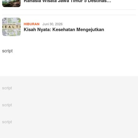
Rahasia Wisata Jawa Timur 5 Destinas…
Juni 30, 2026
HIBURAN
Kisah Nyata: Kesehatan Mengejutkan
script
script
script
script