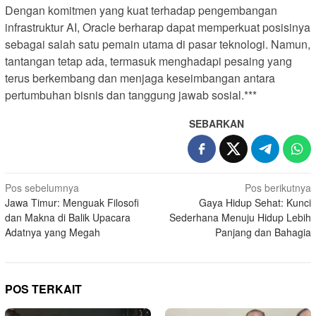
Dengan komitmen yang kuat terhadap pengembangan
infrastruktur AI, Oracle berharap dapat memperkuat posisinya
sebagai salah satu pemain utama di pasar teknologi. Namun,
tantangan tetap ada, termasuk menghadapi pesaing yang
terus berkembang dan menjaga keseimbangan antara
pertumbuhan bisnis dan tanggung jawab sosial.***
SEBARKAN
N
Pos sebelumnya
Pos berikutnya
Jawa Timur: Menguak Filosofi
Gaya Hidup Sehat: Kunci
a
dan Makna di Balik Upacara
Sederhana Menuju Hidup Lebih
v
Adatnya yang Megah
Panjang dan Bahagia
i
g
a
POS TERKAIT
s