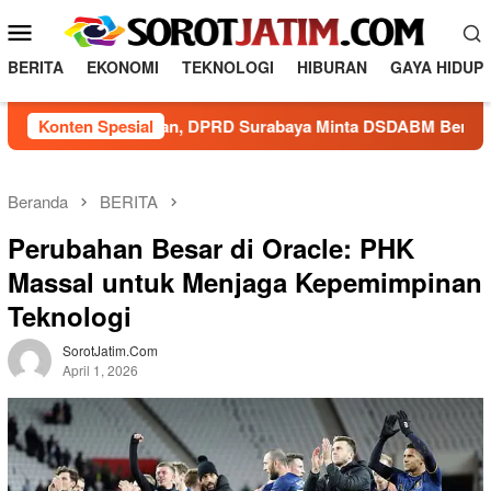
L
M
o
e
n
BERITA
EKONOMI
TEKNOLOGI
HIBURAN
GAYA HIDUP
n
c
a
u
royek Saluran, DPRD Surabaya Minta DSDABM Bertindak Tega
Konten Spesial
t
M
k
o
e
b
k
Beranda
BERITA
o
i
Perubahan Besar di Oracle: PHK
n
l
t
Massal untuk Menjaga Kepemimpinan
e
e
Teknologi
n
SorotJatim.com
April 1, 2026