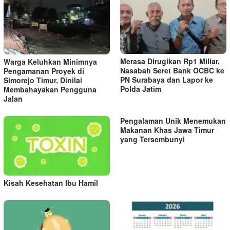
i
p
o
s
Merasa Dirugikan Rp1 Miliar,
Warga Keluhkan Minimnya
Nasabah Seret Bank OCBC ke
Pengamanan Proyek di
PN Surabaya dan Lapor ke
Simorejo Timur, Dinilai
Polda Jatim
Membahayakan Pengguna
Jalan
Pengalaman Unik Menemukan
Makanan Khas Jawa Timur
yang Tersembunyi
Kisah Kesehatan Ibu Hamil