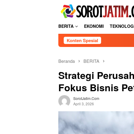
L
tutup
o
n
c
BERITA
EKONOMI
TEKNOLOG
a
t
Konten Spesial
k
e
k
o
Beranda
BERITA
n
Strategi Perusa
t
e
Fokus Bisnis Pe
n
SorotJatim.com
April 3, 2026