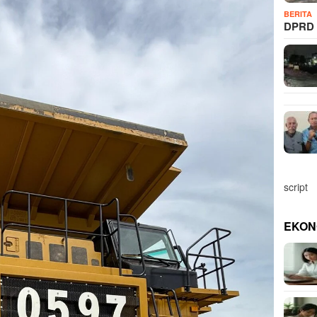
BERITA
DPRD 
script
EKON