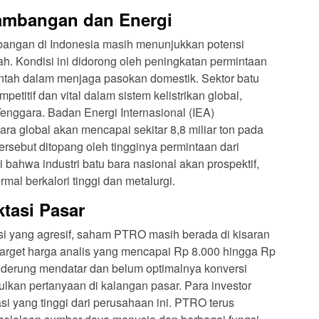
tambangan dan Energi
mbangan di Indonesia masih menunjukkan potensi
. Kondisi ini didorong oleh peningkatan permintaan
intah dalam menjaga pasokan domestik. Sektor batu
etitif dan vital dalam sistem kelistrikan global,
Tenggara. Badan Energi Internasional (IEA)
a global akan mencapai sekitar 8,8 miliar ton pada
ersebut ditopang oleh tingginya permintaan dari
bahwa industri batu bara nasional akan prospektif,
mal berkalori tinggi dan metalurgi.
tasi Pasar
i yang agresif, saham PTRO masih berada di kisaran
 target harga analis yang mencapai Rp 8.000 hingga Rp
nderung mendatar dan belum optimalnya konversi
kan pertanyaan di kalangan pasar. Para investor
i yang tinggi dari perusahaan ini. PTRO terus