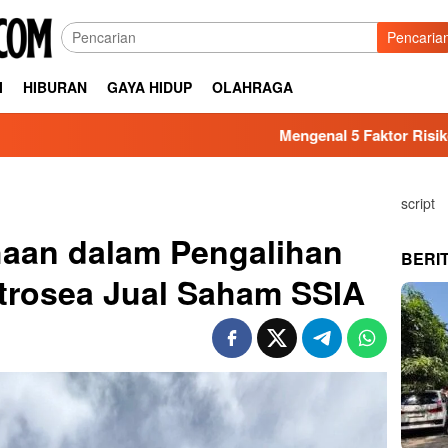
Pencaria
I
HIBURAN
GAYA HIDUP
OLAHRAGA
Mengenal 5 Faktor Risiko Kesehatan yang 
script
haan dalam Pengalihan
BERI
trosea Jual Saham SSIA