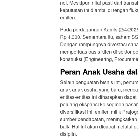
nol. Meskipun nilai pasti dari trans
keputusan ini diambil di tengah fl
emiten.
Pada perdagangan Kamis (2/4/202
Rp 4.300. Sementara itu, saham SSI
Dengan rampungnya divestasi saha
memperluas basis klien di sektor 
konstruksi (Engineering, Procureme
Peran Anak Usaha da
Selain penguatan bisnis inti, pert
anak-anak usaha yang baru, mencak
entitas-entitas ini diharapkan da
peluang ekspansi ke segmen pasar s
diversifikasi ini, emiten milik Praj
sumber pendapatan, meningkatkan sk
baik. Hal ini akan dicapai melalui
disiplin.