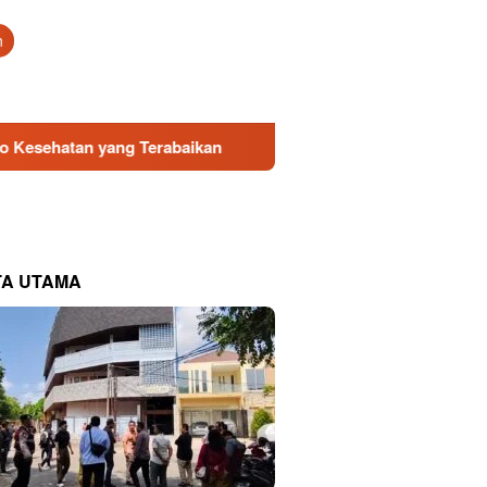
tutup
n
Terabaikan
Direksi Baru PDAM Surya Sembada Dapat Duk
TA UTAMA