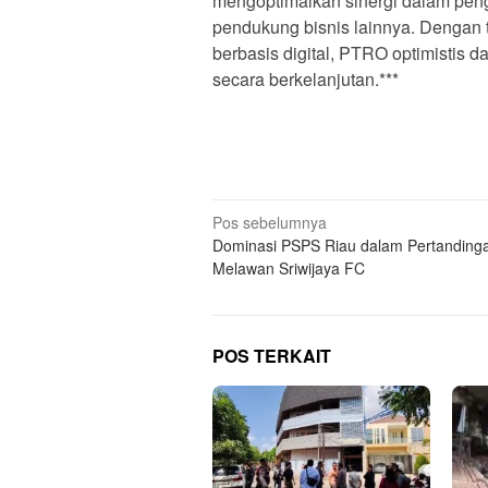
mengoptimalkan sinergi dalam pen
pendukung bisnis lainnya. Dengan
berbasis digital, PTRO optimistis d
secara berkelanjutan.***
N
Pos sebelumnya
Dominasi PSPS Riau dalam Pertanding
a
Melawan Sriwijaya FC
v
i
g
POS TERKAIT
a
s
i
p