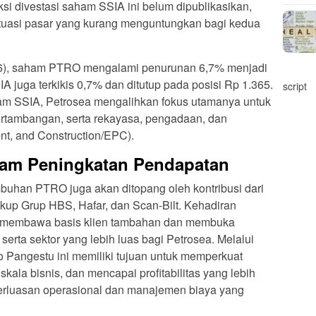
aksi divestasi saham SSIA ini belum dipublikasikan,
uktuasi pasar yang kurang menguntungkan bagi kedua
6), saham PTRO mengalami penurunan 6,7% menjadi
A juga terkikis 0,7% dan ditutup pada posisi Rp 1.365.
script
m SSIA, Petrosea mengalihkan fokus utamanya untuk
pertambangan, serta rekayasa, pengadaan, dan
nt, and Construction/EPC).
lam Peningkatan Pendapatan
umbuhan PTRO juga akan ditopang oleh kontribusi dari
up Grup HBS, Hafar, dan Scan-Bilt. Kehadiran
pat membawa basis klien tambahan dan membuka
erta sektor yang lebih luas bagi Petrosea. Melalui
ogo Pangestu ini memiliki tujuan untuk memperkuat
ala bisnis, dan mencapai profitabilitas yang lebih
 perluasan operasional dan manajemen biaya yang