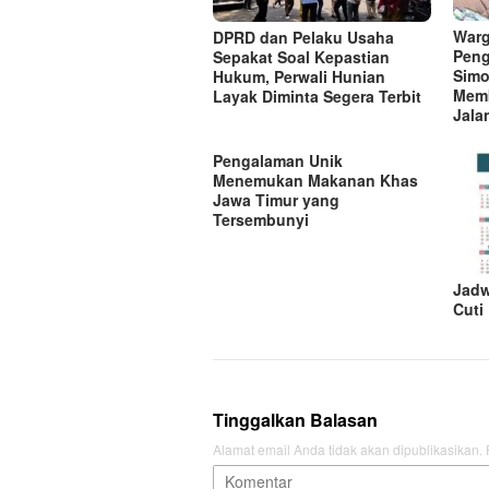
o
s
Warg
DPRD dan Pelaku Usaha
Peng
Sepakat Soal Kepastian
Simo
Hukum, Perwali Hunian
Mem
Layak Diminta Segera Terbit
Jala
Pengalaman Unik
Menemukan Makanan Khas
Jawa Timur yang
Tersembunyi
Jadw
Cuti
Tinggalkan Balasan
Alamat email Anda tidak akan dipublikasikan.