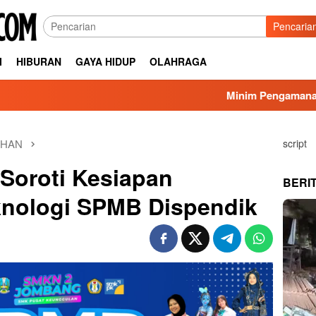
Pencaria
I
HIBURAN
GAYA HIDUP
OLAHRAGA
Minim Pengamanan Proyek Salu
AHAN
script
Soroti Kesiapan
BERI
eknologi SPMB Dispendik