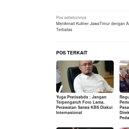
Navigasi
Pos sebelumnya
Menikmati Kuliner JawaTimur dengan 
pos
Terbatas
POS TERKAIT
Yuga Pratisabda : Jangan
Regu
Terpengaruh Foto Lama,
Pemo
Perawatan Satwa KBS Diakui
Pasa
Internasional
Dire
Peda