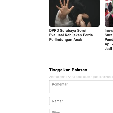
DPRD Surabaya Soroti
Inov
Evaluasi Kebijakan Perda
Sura
Perlindungan Anak
Pend
Apli
Jadi
Tinggalkan Balasan
Alamat email Anda tidak akan dipublikasikan.