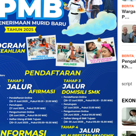
BERITA
Warga
P…
,
BERITA
Penga
Kh…
script
EKON