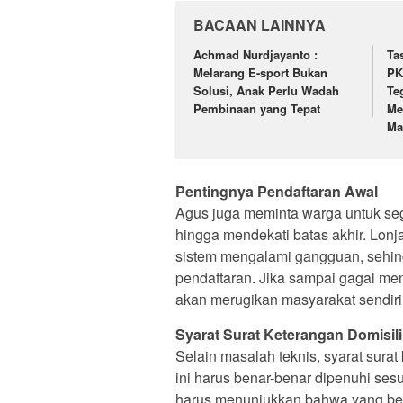
BACAAN LAINNYA
Achmad Nurdjayanto :
Ta
Melarang E-sport Bukan
PK
Solusi, Anak Perlu Wadah
Te
Pembinaan yang Tepat
Me
Ma
Pentingnya Pendaftaran Awal
Agus juga meminta warga untuk se
hingga mendekati batas akhir. Lon
sistem mengalami gangguan, sehin
pendaftaran. Jika sampai gagal men
akan merugikan masyarakat sendiri
Syarat Surat Keterangan Domisili
Selain masalah teknis, syarat sur
ini harus benar-benar dipenuhi sesu
harus menunjukkan bahwa yang bers