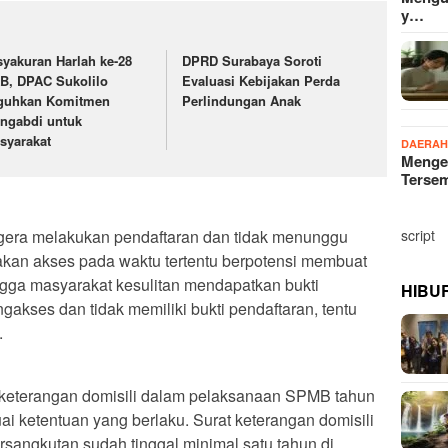
y…
syakuran Harlah ke-28
DPRD Surabaya Soroti
B, DPAC Sukolilo
Evaluasi Kebijakan Perda
guhkan Komitmen
Perlindungan Anak
ngabdi untuk
syarakat
DAERA
Menge
Terse
script
gera melakukan pendaftaran dan tidak menunggu
jakan akses pada waktu tertentu berpotensi membuat
gga masyarakat kesulitan mendapatkan bukti
HIBU
gakses dan tidak memiliki bukti pendaftaran, tentu
.
at keterangan domisili dalam pelaksanaan SPMB tahun
ai ketentuan yang berlaku. Surat keterangan domisili
angkutan sudah tinggal minimal satu tahun di