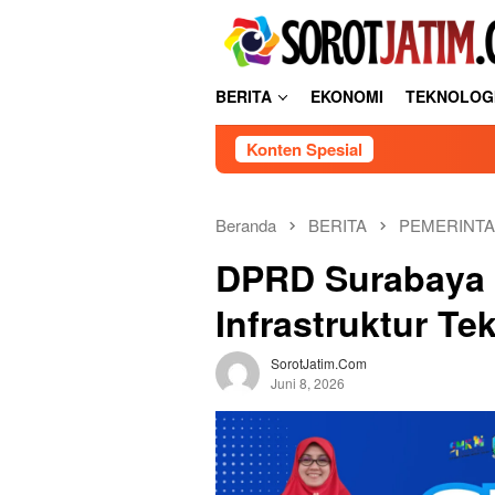
Loncat
tutup
ke
konten
BERITA
EKONOMI
TEKNOLOG
Konten Spesial
Beranda
BERITA
PEMERINT
DPRD Surabaya 
Infrastruktur T
SorotJatim.com
Juni 8, 2026