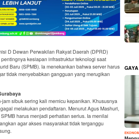
isi D Dewan Perwakilan Rakyat Daerah (DPRD)
 pentingnya kesiapan infrastruktur teknologi saat
rid Baru (SPMB). Ia menekankan bahwa server harus
GAYA
gar tidak menyebabkan gangguan yang merugikan
Surabaya
-jam sibuk sering kali memicu kepanikan. Khususnya
r gagal melakukan pendaftaran. Menurut Agus Mashuri,
i SPMB harus menjadi perhatian serius. Ia menilai
angkan agar akses masyarakat tidak terganggu
sung.
EKONOM
Mengu