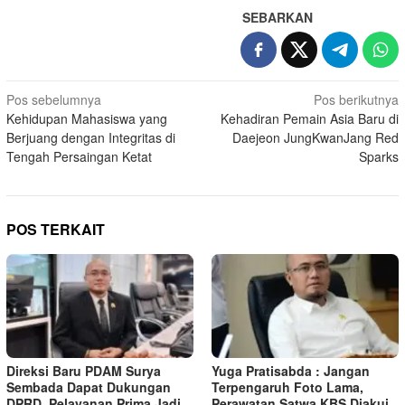
SEBARKAN
N
Pos sebelumnya
Pos berikutnya
Kehidupan Mahasiswa yang
Kehadiran Pemain Asia Baru di
a
Berjuang dengan Integritas di
Daejeon JungKwanJang Red
v
Tengah Persaingan Ketat
Sparks
i
g
a
POS TERKAIT
s
i
p
o
s
Direksi Baru PDAM Surya
Yuga Pratisabda : Jangan
Sembada Dapat Dukungan
Terpengaruh Foto Lama,
DPRD, Pelayanan Prima Jadi
Perawatan Satwa KBS Diakui