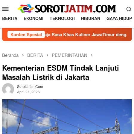
L
M
o
e
n
BERITA
EKONOMI
TEKNOLOGI
HIBURAN
GAYA HIDUP
n
c
a
u
Membuat Raja Rasa Khas Kuliner JawaTimur dengan 5 Bahan L
Konten Spesial
t
M
k
o
e
b
k
Beranda
BERITA
PEMERINTAHAN
o
i
Kementerian ESDM Tindak Lanjuti
n
l
t
Masalah Listrik di Jakarta
e
e
n
SorotJatim.com
April 25, 2026