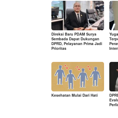
s
i
p
o
s
Direksi Baru PDAM Surya
Yuga
Sembada Dapat Dukungan
Terp
DPRD, Pelayanan Prima Jadi
Pera
Prioritas
Inte
Kesehatan Mulai Dari Hati
DPRD
Eval
Perl