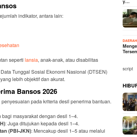
y…
ansos
ejumlah indikator, antara lain:
DAERA
esehatan
Menge
Terse
tan seperti
lansia
, anak-anak, atau disabilitas
script
i Data Tunggal Sosial Ekonomi Nasional (DTSEN)
ng lebih objektif dan akurat.
HIBU
erima Bansos 2026
penyesuaian pada kriteria desil penerima bantuan.
n bagi masyarakat dengan desil 1–4.
H)
: Juga ditujukan kepada desil 1–4.
tan (PBI-JKN)
: Mencakup desil 1–5 atau melalui