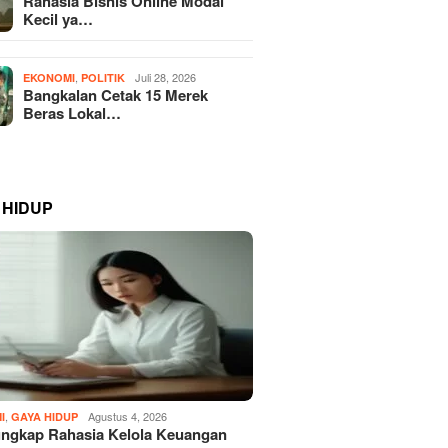
Rahasia Bisnis Online Modal
Kecil ya…
,
Juli 28, 2026
EKONOMI
POLITIK
Bangkalan Cetak 15 Merek
Beras Lokal…
 HIDUP
,
Agustus 4, 2026
I
GAYA HIDUP
ngkap Rahasia Kelola Keuangan