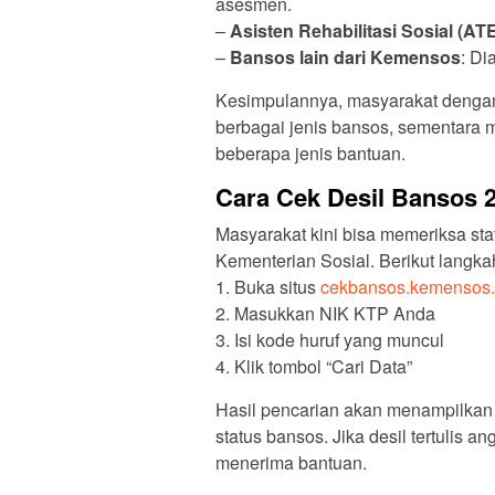
asesmen.
–
Asisten Rehabilitasi Sosial (AT
–
Bansos lain dari Kemensos
: Di
Kesimpulannya, masyarakat dengan
berbagai jenis bansos, sementara 
beberapa jenis bantuan.
Cara Cek Desil Bansos 
Masyarakat kini bisa memeriksa stat
Kementerian Sosial. Berikut langk
1. Buka situs
cekbansos.kemensos.
2. Masukkan NIK KTP Anda
3. Isi kode huruf yang muncul
4. Klik tombol “Cari Data”
Hasil pencarian akan menampilkan i
status bansos. Jika desil tertulis a
menerima bantuan.