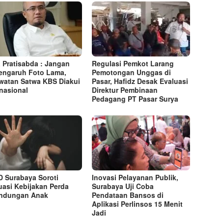
 Pratisabda : Jangan
Regulasi Pemkot Larang
engaruh Foto Lama,
Pemotongan Unggas di
watan Satwa KBS Diakui
Pasar, Hafidz Desak Evaluasi
rnasional
Direktur Pembinaan
Pedagang PT Pasar Surya
 Surabaya Soroti
Inovasi Pelayanan Publik,
uasi Kebijakan Perda
Surabaya Uji Coba
indungan Anak
Pendataan Bansos di
Aplikasi Perlinsos 15 Menit
Jadi