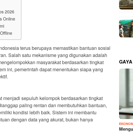
os 2026
a Online
smi
Offline
ndonesia terus berupaya memastikan bantuan sosial
aran. Salah satu mekanisme yang digunakan adalah
GAYA
k mengelompokkan masyarakat berdasarkan tingkat
em ini, pemerintah dapat menentukan siapa yang
tif.
t menjadi sepuluh kelompok berdasarkan tingkat
dianggap paling rentan dan membutuhkan bantuan,
liki kondisi lebih baik. Sistem ini membantu
tuan dengan data yang akurat, bukan hanya
EKONOM
Mengu