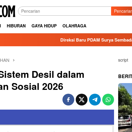
Pencaria
I
HIBURAN
GAYA HIDUP
OLAHRAGA
Direksi Baru PDAM Surya Sembada Dapat Dukungan
AHAN
script
istem Desil dalam
BERI
n Sosial 2026