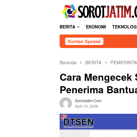
L
tutup
o
n
c
BERITA
EKONOMI
TEKNOLOG
a
t
Konten Spesial
k
e
k
o
Beranda
BERITA
PEMERINT
n
Cara Mengecek S
t
e
Penerima Bantua
n
SorotJatim.com
April 15, 2026