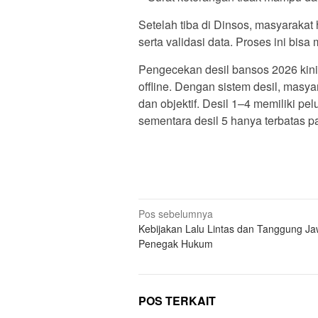
Setelah tiba di Dinsos, masyarakat
serta validasi data. Proses ini bi
Pengecekan desil bansos 2026 kini
offline. Dengan sistem desil, masy
dan objektif. Desil 1–4 memiliki p
sementara desil 5 hanya terbatas p
N
Pos sebelumnya
Kebijakan Lalu Lintas dan Tanggung J
a
Penegak Hukum
v
i
g
POS TERKAIT
a