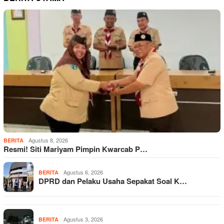
Agustus 8, 2026
BERITA
Resmi! Siti Mariyam Pimpin Kwarcab P…
Agustus 6, 2026
BERITA
DPRD dan Pelaku Usaha Sepakat Soal K…
Agustus 3, 2026
BERITA