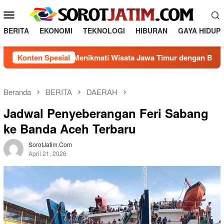
Loncat
Menu
ke
Mobile
konten
BERITA
EKONOMI
TEKNOLOGI
HIBURAN
GAYA HIDUP
Rahasia Menikmati Wisata Jawa Timur dengan Biaya Hemat
Konten Spesial
Beranda
BERITA
DAERAH
Jadwal Penyeberangan Feri Sabang
ke Banda Aceh Terbaru
SorotJatim.com
April 21, 2026